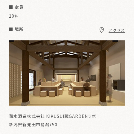
■ 定員
10名
■ 場所
アクセス
菊水酒造株式会社 KIKUSUI蔵GARDENラボ
新潟県新発田市島潟750