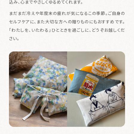
込み、心までやさしくゆるめてくれます。
酒類販売管理者標識
まだまだ冷えや年度末の疲れが気になるこの季節。ご自身の
セルフケアに、また大切な方への贈りものにもおすすめです。
特定商取引に関する法律の表示
「わたしを、いたわる」ひとときを過ごしに、どうぞお越しくだ
個人情報保護方針
さい。
菊水酒造株式会社