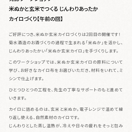
米ぬかと玄米でつくる じんわりあったか
体験・イベント
Events & Experience
カイロづくり【午前の回】
ご好評につき、米ぬか玄米カイロづくりは2回目の開催です！
特別なお酒
Special SAKE
菊水酒造のお酒づくりの過程で生まれる「米ぬか」を活かし、
じんわりあったかい「米ぬか玄米カイロ」を手づくりします。
お知らせ
News
このワークショップでは、米ぬか玄米カイロの原料について
学び、お好きなカイロ布をお選びいただき、材料をいれて、ミ
発酵ってワクワク
シンで仕上げます。
About
ひとつひとつの工程を、先生の丁寧なサポートのもと進めて
いきます。
ご利用ガイド
カイロに詰めるのは、玄米と米ぬか。電子レンジで温めて繰
り返し使える、自然素材のカイロです。
お問い合わせ
じんわりとした蒸し温熱が、冷えや日々の疲れをそっと包み
会員規約