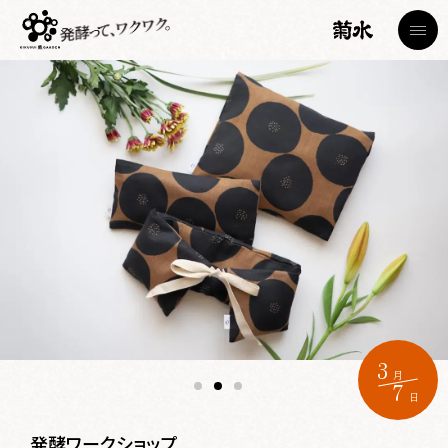
トップページ
TOP
蔵見学
菊水日本酒文化研究所・節五郎蔵
Brewery Tour
カフェ
3
Cafe
月
7
日
ショップ
Shop
発酵ワークショップ