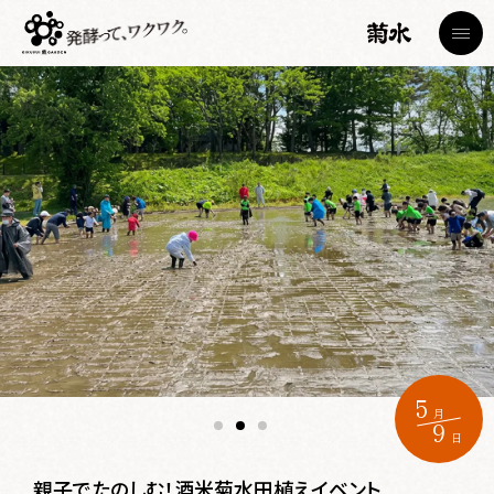
トップページ
TOP
蔵見学
菊水日本酒文化研究所・節五郎蔵
Brewery Tour
カフェ
5
Cafe
月
9
日
ショップ
Shop
親子でたのしむ！酒米菊水田植えイベント