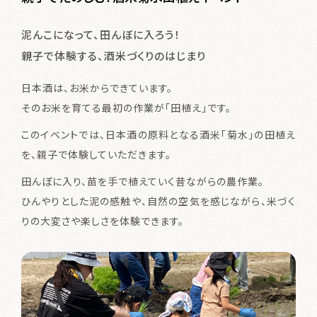
体験・イベント
泥んこになって、田んぼに入ろう！
Events & Experience
親子で体験する、酒米づくりのはじまり
特別なお酒
日本酒は、お米からできています。
Special SAKE
そのお米を育てる最初の作業が「田植え」です。
お知らせ
このイベントでは、日本酒の原料となる酒米「菊水」の田植え
News
を、親子で体験していただきます。
田んぼに入り、苗を手で植えていく昔ながらの農作業。
発酵ってワクワク
About
ひんやりとした泥の感触や、自然の空気を感じながら、米づく
りの大変さや楽しさを体験できます。
ご利用ガイド
お問い合わせ
会員規約