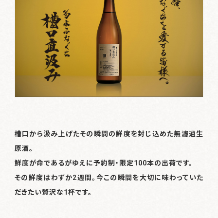
体験・イベント
Events & Experience
特別なお酒
Special SAKE
お知らせ
News
発酵ってワクワク
About
槽口から汲み上げたその瞬間の鮮度を封じ込めた無濾過生
原酒。
鮮度が命であるがゆえに予約制・限定100本の出荷です。
ご利用ガイド
その鮮度はわずか2週間。今この瞬間を大切に味わっていた
だきたい贅沢な1杯です。
お問い合わせ
会員規約