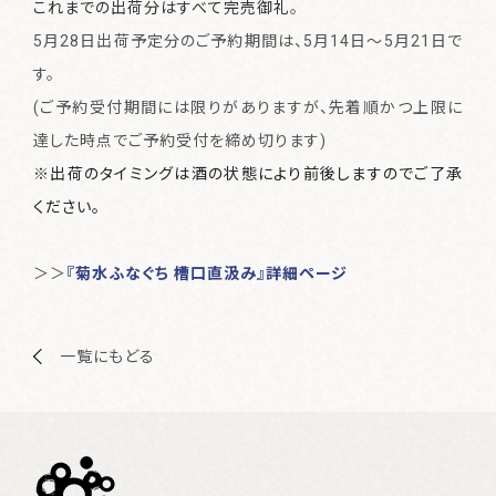
これまでの出荷分はすべて完売御礼
。
酒類販売管理者標識
5月28日出荷予定分のご予約期間は、5月14日～5月21日で
す。
特定商取引に関する法律の表示
(ご予約受付期間には限りがありますが、先着順かつ上限に
個人情報保護方針
達した時点でご予約受付を締め切ります)
菊水酒造株式会社
※
出荷のタイミングは酒の状態により前後しますのでご了承
ください。
＞＞
『菊水ふなぐち 槽口直汲み』詳細ページ
一覧にもどる