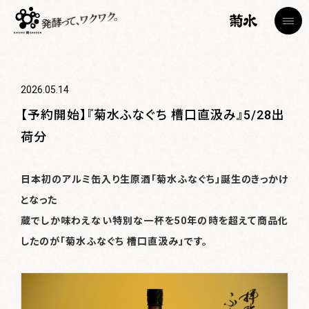
2026.05.14
【予約開始】『菊水ふなぐち 槽口直汲み』5/28出
荷分
トップページ
TOP
日本初のアルミ缶入り生原酒「菊水ふなぐち」誕生のきっかけ
蔵見学
菊水日本酒文化研究所・節五郎蔵
となった
Brewery Tour
蔵でしか味わえない特別な一杯を50年の時を超えて商品化
カフェ
したのが「菊水ふなぐち 槽口直汲み」です。
Cafe
ショップ
Shop